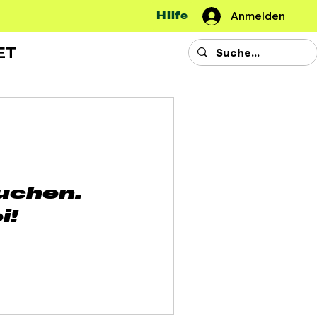
Hilfe
Anmelden
ET
buchen.
i!