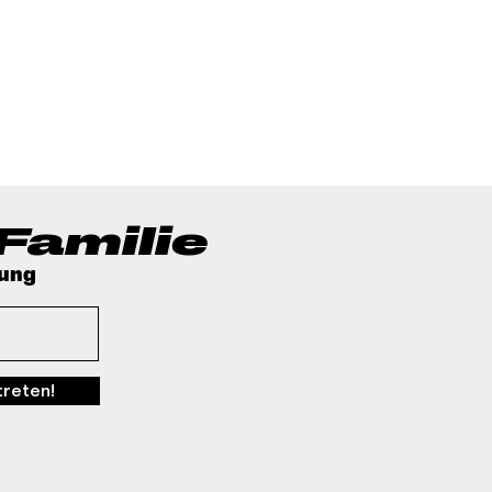
Familie
lung
treten!