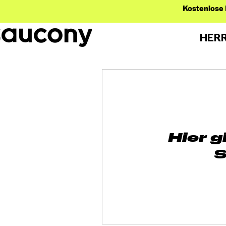
Kostenlose 
HER
Hier g
S