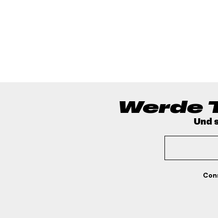
Werde T
Und s
Conn