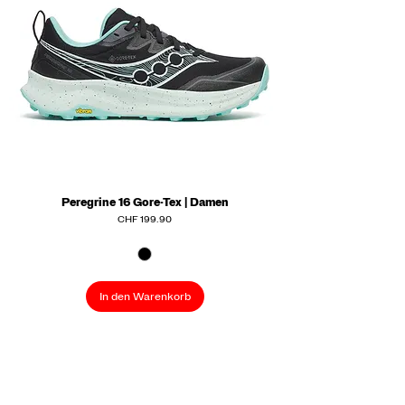
Peregrine 16 Gore-Tex | Damen
Preis
CHF 199.90
In den Warenkorb