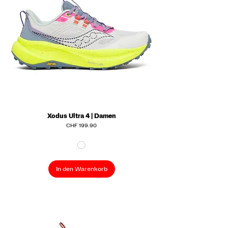
Xodus Ultra 4 | Damen
Preis
CHF 199.90
In den Warenkorb