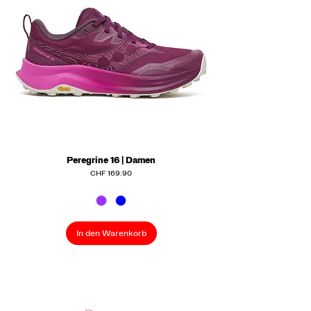
Peregrine 16 | Damen
Preis
CHF 169.90
In den Warenkorb