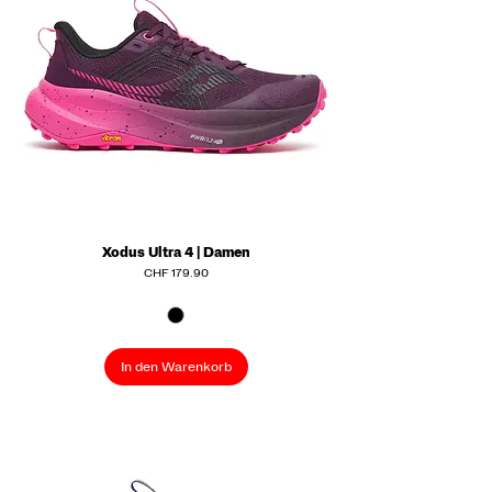
Xodus Ultra 4 | Damen
Preis
CHF 179.90
In den Warenkorb