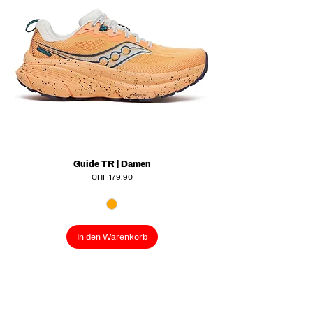
Guide TR | Damen
Preis
CHF 179.90
In den Warenkorb