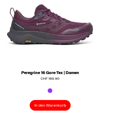
Peregrine 16 Gore-Tex | Damen
Preis
CHF 189.90
In den Warenkorb