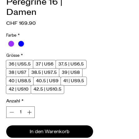
Peregrine 16 |
Damen
Preis
CHF 169.90
Farbe
*
Grösse
*
36 | US5.5
37 | US6
37.5 | US6.5
38 | US7
38.5 | US7.5
39 | US8
40 | US8.5
40.5 | US9
41 | US9.5
42 | US10
42.5 | US10.5
Anzahl
*
In den Warenkorb