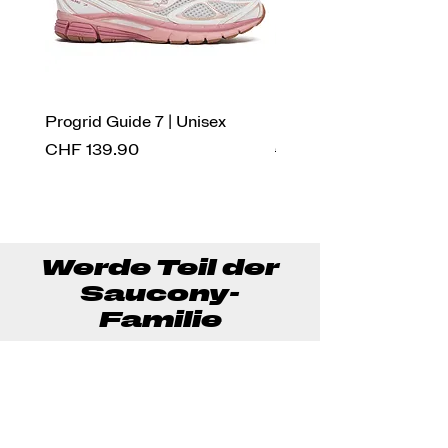
Progrid Guide 7 | Unisex
Endorphin Pro 4 | Herr
Preis
Standardpreis
CHF 139.90
CHF 269.90
Werde Teil der
Saucony-
Familie
Und sichere dir 10% Rabatt auf
deine nächste Bestellung