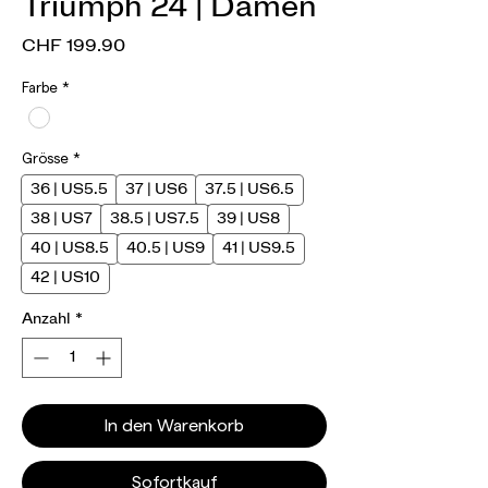
Triumph 24 | Damen
Preis
CHF 199.90
Farbe
*
Grösse
*
36 | US5.5
37 | US6
37.5 | US6.5
38 | US7
38.5 | US7.5
39 | US8
40 | US8.5
40.5 | US9
41 | US9.5
42 | US10
Anzahl
*
In den Warenkorb
Sofortkauf