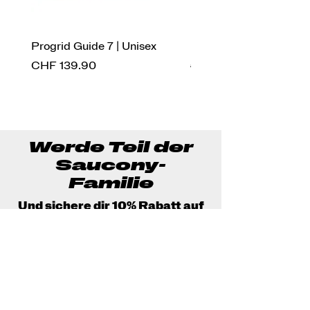
Progrid Guide 7 | Unisex
Endorphin Pro 4 | Herr
Preis
Standardpreis
CHF 139.90
CHF 269.90
Werde Teil der
Saucony-
Familie
Und sichere dir 10% Rabatt auf
deine nächste Bestellung
Jetzt beitreten!