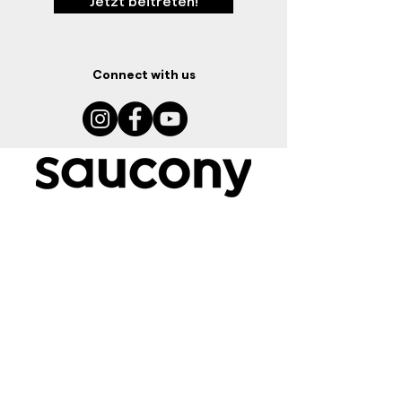
Jetzt beitreten!
Connect with us
Ressourcen
Grössentabelle
Schuhratgeber
Storefinder
Kontakt
Sponsoring Anfrage