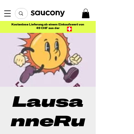
Kostenlose Lieferung ab einem Einkaufswert von
49 CHF aus der
Lausa
nneRu