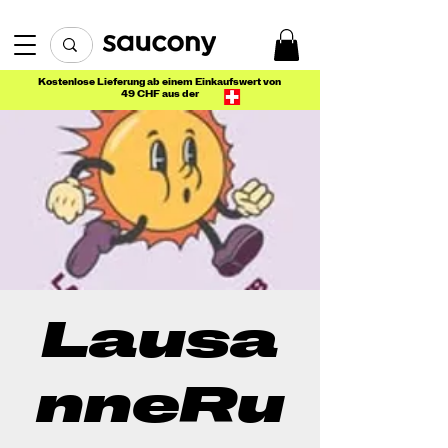
Kostenlose Lieferung ab einem Einkaufswert von
49 CHF aus der
Lausa
nneRu