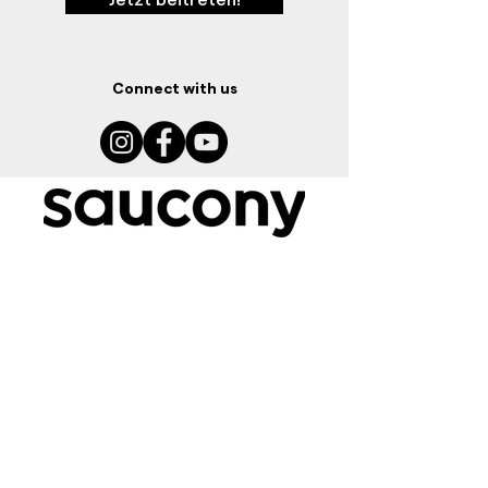
Connect with us
Ressourcen
Grössentabelle
Schuhratgeber
Storefinder
Kontakt
Sponsoring Anfrage