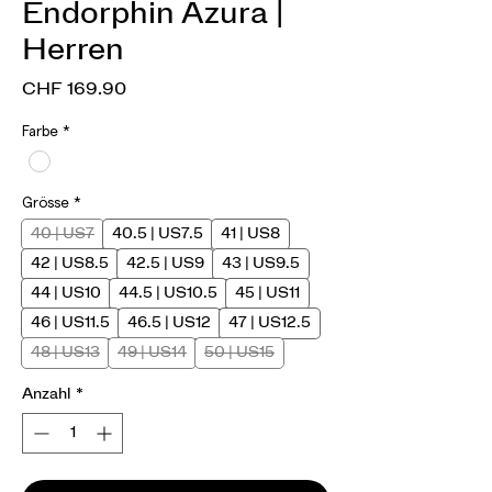
Endorphin Azura |
Herren
Preis
CHF 169.90
Farbe
*
Grösse
*
40 | US7
40.5 | US7.5
41 | US8
42 | US8.5
42.5 | US9
43 | US9.5
44 | US10
44.5 | US10.5
45 | US11
46 | US11.5
46.5 | US12
47 | US12.5
48 | US13
49 | US14
50 | US15
Anzahl
*