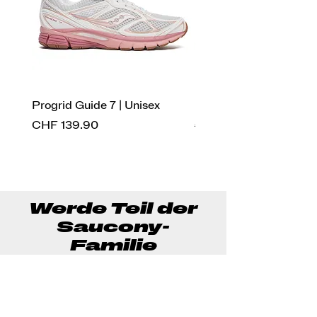
Progrid Guide 7 | Unisex
Endorphin Pro 4 | Herr
Preis
Standardpreis
CHF 139.90
CHF 269.90
Werde Teil der
Saucony-
Familie
Und sichere dir 10% Rabatt auf
deine nächste Bestellung