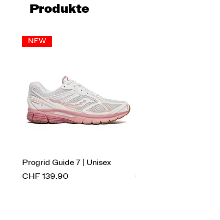
Produkte
NEW
Progrid Guide 7 | Unisex
Endorphin Pro 4 | Herr
Preis
Standardpreis
CHF 139.90
CHF 269.90