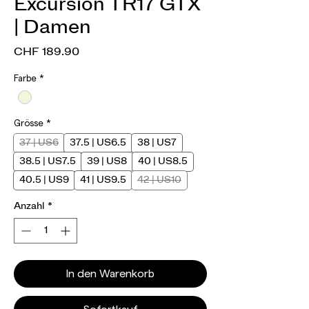
Excursion TR17 GTX
| Damen
Preis
CHF 189.90
Farbe
*
Grösse
*
37 | US6
37.5 | US6.5
38 | US7
38.5 | US7.5
39 | US8
40 | US8.5
40.5 | US9
41 | US9.5
42 | US10
Anzahl
*
In den Warenkorb