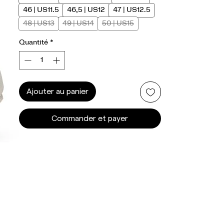
46 | US11.5
46,5 | US12
47 | US12.5
48 | US13
49 | US14
50 | US15
Quantité
*
Ajouter au panier
Commander et payer