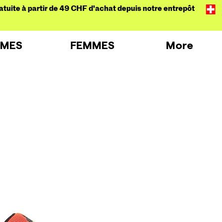
atuite à partir de 49 CHF d'achat depuis notre entrepôt
MES
FEMMES
More