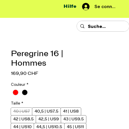
Hilfe
Se connecter
Peregrine 16 |
Hommes
Prix
169,90 CHF
Couleur
*
Taille
*
40 | US7
40,5 | US7.5
41 | US8
42 | US8.5
42,5 | US9
43 | US9.5
44 | US10
44,5 | US10.5
45 | US11