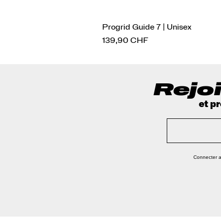
Progrid Guide 7 | Unisex
Prix
139,90 CHF
Rejoi
et p
Connecter 