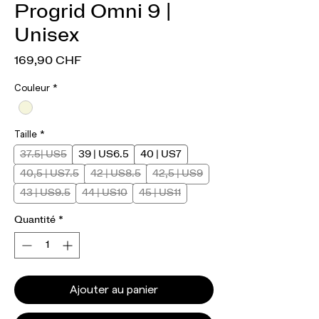
Progrid Omni 9 |
Unisex
Prix
169,90 CHF
Couleur
*
Taille
*
37.5| US5
39 | US6.5
40 | US7
40,5 | US7.5
42 | US8.5
42,5 | US9
43 | US9.5
44 | US10
45 | US11
Quantité
*
Ajouter au panier