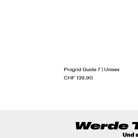
Progrid Guide 7 | Unisex
Preis
CHF 139.90
Werde T
Und s