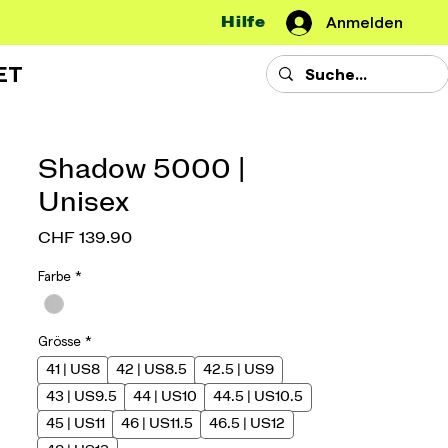
Hilfe
Anmelden
ET
Shadow 5000 |
Unisex
Preis
CHF 139.90
Farbe
*
Grösse
*
41 | US8
42 | US8.5
42.5 | US9
43 | US9.5
44 | US10
44.5 | US10.5
45 | US11
46 | US11.5
46.5 | US12