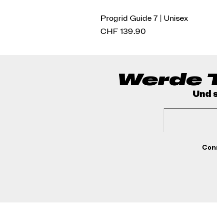
Progrid Guide 7 | Unisex
Preis
CHF 139.90
Werde T
Und s
Conn