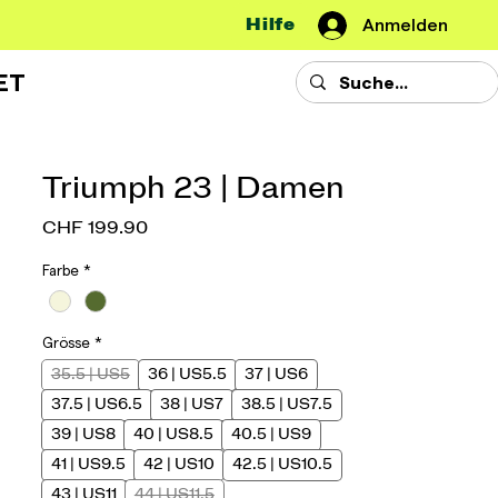
Hilfe
Anmelden
ET
Triumph 23 | Damen
Preis
CHF 199.90
Farbe
*
Grösse
*
35.5 | US5
36 | US5.5
37 | US6
37.5 | US6.5
38 | US7
38.5 | US7.5
39 | US8
40 | US8.5
40.5 | US9
41 | US9.5
42 | US10
42.5 | US10.5
43 | US11
44 | US11.5