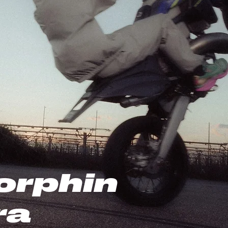
orphin
ra