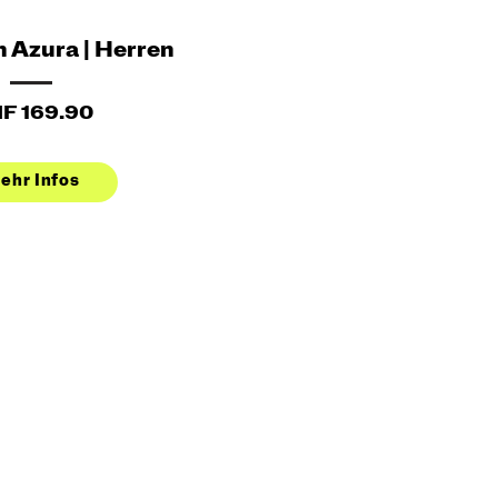
 Azura | Herren
F 169.90
ehr Infos