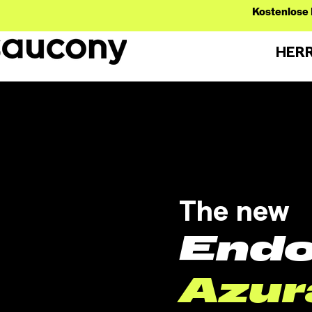
Kostenlose 
HER
The
new
Endo
Azur