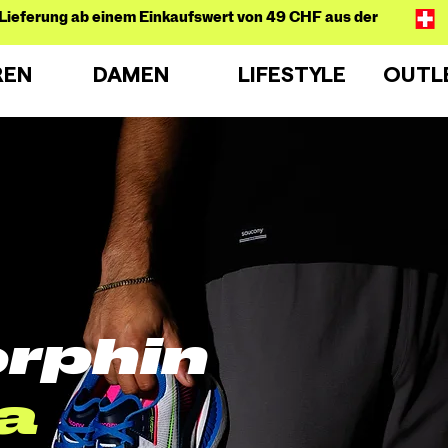
Lieferung ab einem Einkaufswert von 49 CHF aus der
REN
DAMEN
LIFESTYLE
OUTL
rphin
a