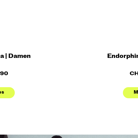
a | Damen
Endorphi
.90
CH
os
M