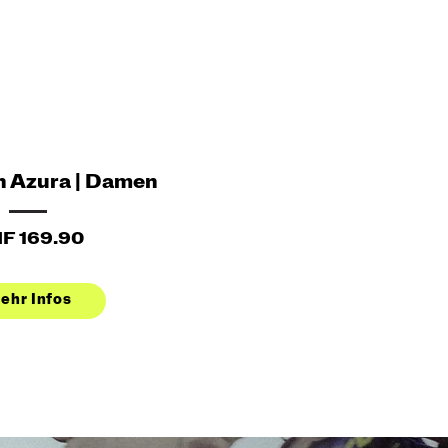
n Azura | Damen
F 169.90
ehr Infos