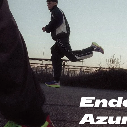
End
Azu