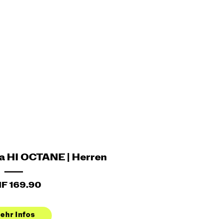
a HI OCTANE | Herren
F 169.90
ehr Infos