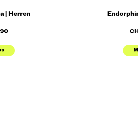
a | Herren
Endorphin
.90
CH
os
M