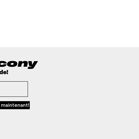
ucony
de!
 maintenant!