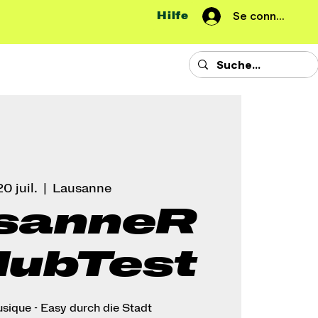
Hilfe
Se connecter
20 juil.
  |  
Lausanne
sanneR
lubTest
usique - Easy durch die Stadt