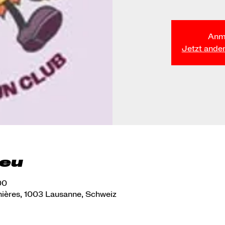
Anm
Jetzt ande
ieu
00
nières, 1003 Lausanne, Schweiz