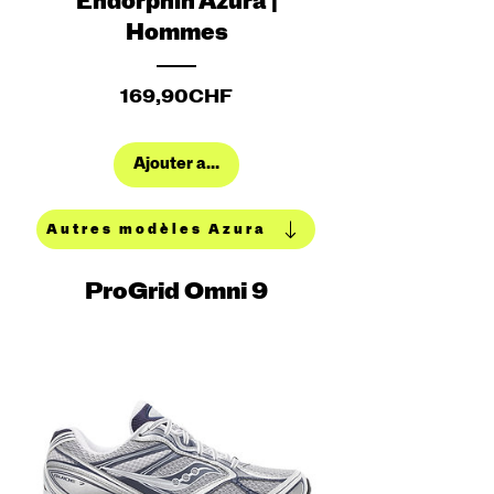
Endorphin Azura |
Hommes
Prix
169,90CHF
Ajouter au panier
Autres modèles Azura
ProGrid Omni 9
NEW