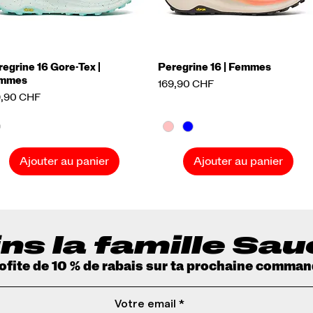
egrine 16 Gore-Tex |
Aperçu rapide
Peregrine 16 | Femmes
Aperçu rapide
mmes
Prix
169,90 CHF
x
9,90 CHF
Ajouter au panier
Ajouter au panier
ns la famille Sa
rofite de 10 % de rabais sur ta prochaine comman