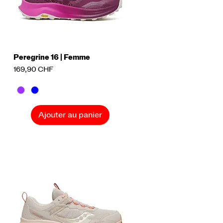
e
Peregrine 16 | Femme
Aperçu rapide
Prix
169,90 CHF
Ajouter au panier