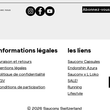
Abonnez-vous
avec nous
nformations légales
les liens
ivraison et retours
Saucony Capsules
entions légales
Endorphin Azura
olitique de confidentialité
Saucony x L Loko
GV
SALE!
onditions de participation
Running
Lifestyle
© 2026 Saucony Switzerland