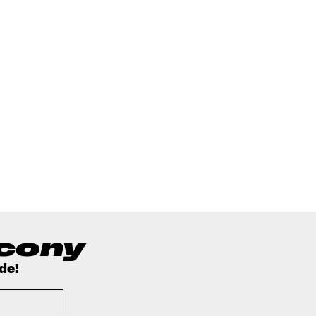
ucony
de!