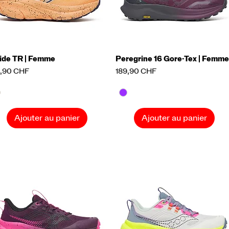
ide TR | Femme
Aperçu rapide
Peregrine 16 Gore-Tex | Femm
Aperçu rapide
x
Prix
9,90 CHF
189,90 CHF
Ajouter au panier
Ajouter au panier