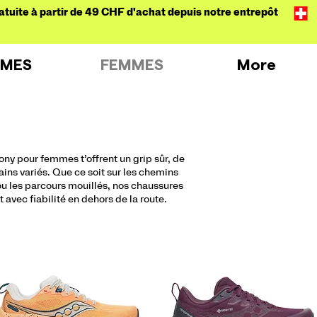
atuite à partir de 49 CHF d'achat depuis notre entrepôt
MES
FEMMES
More
ny pour femmes t’offrent un grip sûr, de
rains variés. Que ce soit sur les chemins
ou les parcours mouillés, nos chaussures
avec fiabilité en dehors de la route.