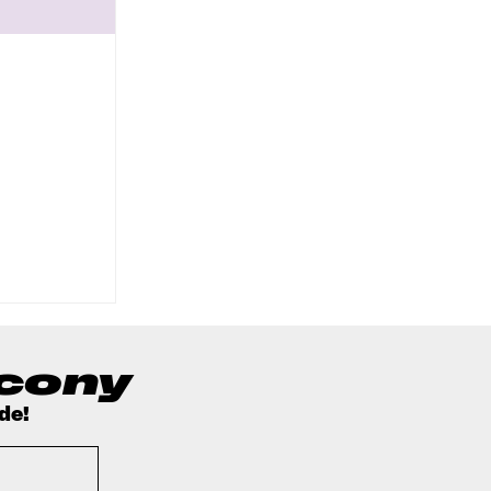
ucony
de!