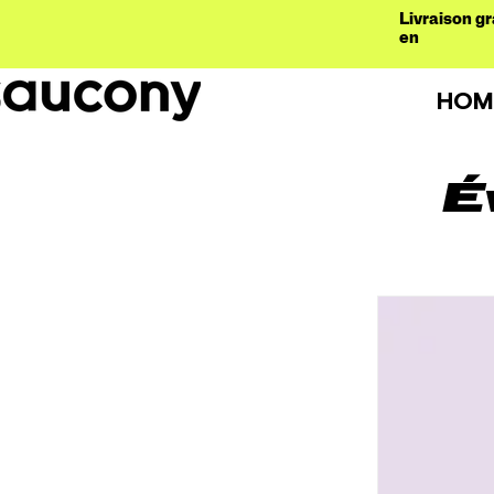
Livraison gr
en
HOM
É