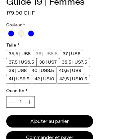
Guide 19 | Femmes
Prix
179,90 CHF
Couleur
*
Taille
*
35,5 | US5
36 | US5.5
37 | US6
37,5 | US6.5
38 | US7
38,5 | US7.5
39 | US8
40 | US8.5
40,5 | US9
41 | US9.5
42 | US10
42,5 | US10.5
Quantité
*
Ajouter au panier
Commander et payer