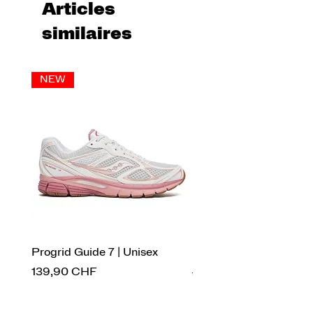
Articles
similaires
NEW
Progrid Guide 7 | Unisex
Endorphin Pro 4 | Ho
Prix
Prix original
139,90 CHF
269,90 CHF