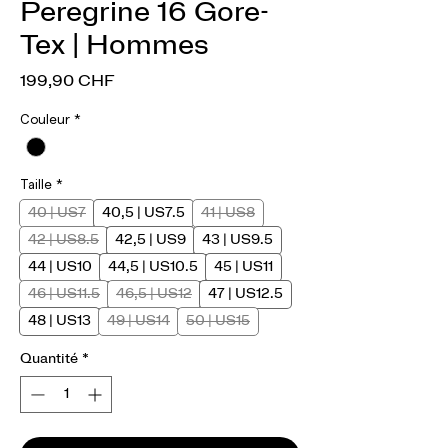
Peregrine 16 Gore-
Tex | Hommes
Prix
199,90 CHF
Couleur
*
Taille
*
40 | US7
40,5 | US7.5
41 | US8
42 | US8.5
42,5 | US9
43 | US9.5
44 | US10
44,5 | US10.5
45 | US11
46 | US11.5
46,5 | US12
47 | US12.5
48 | US13
49 | US14
50 | US15
Quantité
*