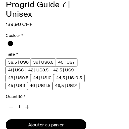
Progrid Guide 7 |
Unisex
Prix
139,90 CHF
Couleur
*
Taille
*
38.5 | US6
39 | US6.5
40 | US7
41 | US8
42 | US8.5
42,5 | US9
43 | US9.5
44 | US10
44,5 | US10.5
45 | US11
46 | US11.5
46,5 | US12
Quantité
*
Ajouter au panier