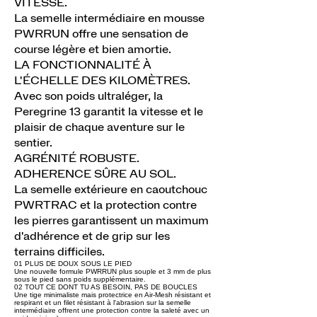
VITESSE.
La semelle intermédiaire en mousse
PWRRUN offre une sensation de
course légère et bien amortie.
LA FONCTIONNALITÉ À
L'ÉCHELLE DES KILOMÈTRES.
Avec son poids ultraléger, la
Peregrine 13 garantit la vitesse et le
plaisir de chaque aventure sur le
sentier.
AGRÉNITÉ ROBUSTE.
ADHERENCE SÛRE AU SOL.
La semelle extérieure en caoutchouc
PWRTRAC et la protection contre
les pierres garantissent un maximum
d'adhérence et de grip sur les
terrains difficiles.
01 PLUS DE DOUX SOUS LE PIED
Une nouvelle formule PWRRUN plus souple et 3 mm de plus
sous le pied sans poids supplémentaire.
02 TOUT CE DONT TU AS BESOIN, PAS DE BOUCLES
Une tige minimaliste mais protectrice en Air-Mesh résistant et
respirant et un filet résistant à l'abrasion sur la semelle
intermédiaire offrent une protection contre la saleté avec un