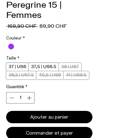
Peregrine 15 |
Femmes
Prix
Prix
 169,90 CHF 
89,90 CHF
original
promotionnel
Couleur
*
Taille
*
37 | US6
37,5 | US6.5
38 | US7
38,5 | US7.5
40,5 | US9
41 | US9.5
Quantité
*
Ajouter au panier
Commander et payer