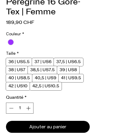
Peregrine 16 Gore-
Tex | Femme
Prix
189,90 CHF
Couleur
*
Taille
*
36 | US5.5
37 | US6
37,5 | US6.5
38 | US7
38,5 | US7.5
39 | US8
40 | US8.5
40,5 | US9
41 | US9.5
42 | US10
42,5 | US10.5
Quantité
*
Ajouter au panier