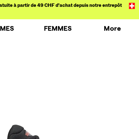
atuite à partir de 49 CHF d'achat depuis notre entrepôt
MES
FEMMES
More