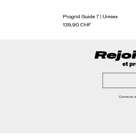
Progrid Guide 7 | Unisex
Prix
139,90 CHF
Rejoi
et p
Connecter 