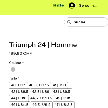
Hilfe
Se connecter
Triumph 24 | Homme
Prix
199,90 CHF
Couleur
*
Taille
*
40 | US7
40,5 | US7.5
41 | US8
42 | US8.5
42,5 | US9
43 | US9.5
44 | US10
44,5 | US10.5
45 | US11
46 | US11.5
46,5 | US12
47 | US12.5